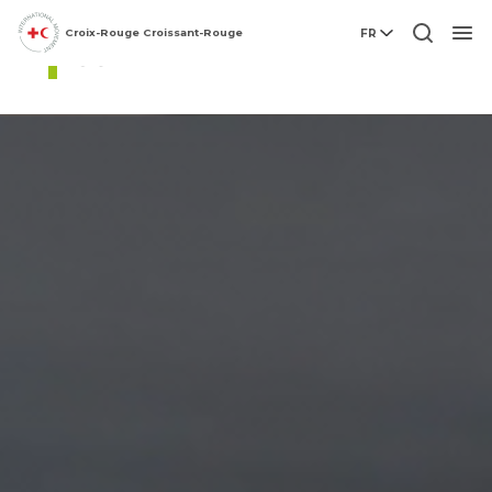
Croix-Rouge Croissant-Rouge
FR
La parole aux experts
Men