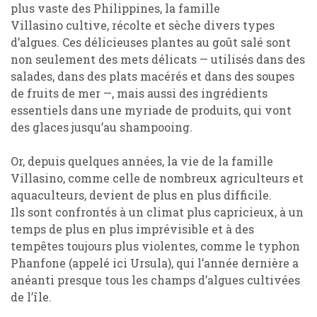
plus
vaste
des Philippines, la famille
Villasino
cultive, récolte et sèche divers types
d
’
algues. Ces délicieuses plantes au goût salé sont
non seulement des mets délicats
— utilisés
dans des
salades, dans des plats macérés et dans des soupes
de fruits de mer
—,
mais
aussi
des ingrédients
essentiels dans une
myriade
de produits, qui vont
des glaces jusqu
’
au shampooing.
Or, depuis quelques années,
la vie
de
la famille
Villasino,
comme
celle de
nombreux agriculteurs et
aquaculteurs
,
devient
de plus en plus difficile
.
Ils
sont confrontés à
un climat plus capricieux,
à
u
n
temps
de plus en plus im
prévisible et
à
des
tempêtes
toujours
plus violentes, comme le typhon
Phanfone (
appelé ici
Ursula), qui
l’année dernière
a
anéanti presque tous les champs d
’
algues cultivées
de l
’
île.