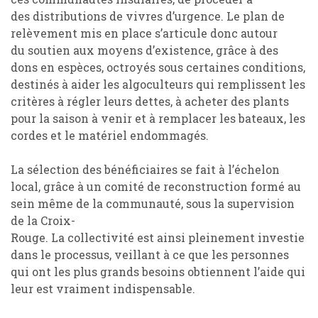
des
distributions
de vivres d
’
urgence.
Le plan de
relèvement mis en place s
’
articule donc autour
du
soutien aux moyens
d
’
existence
,
grâce à
des
dons en espèce
s
,
octroyés
sous certaines conditions,
destinés à aider les algoculteurs
qui
rempliss
e
nt les
critères à régler leurs dettes,
à
acheter des plants
pour la saison à venir et
à
remplacer les bateaux, les
cordes et le matériel endommagés
.
La sélection des bénéficiaires
se fait
à l
’
échelon
local, grâce à un comité de reconstruction
formé
au
sein
même
de la communauté, sous la supervision
de la Croix-
Rouge.
L
a
collectivité
est
ainsi
pleinement investie
dans le processus, veillant à ce que les personnes
qui ont les plus grands besoins obtiennent l
’
aide qui
leur est vraiment indispensable.