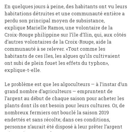
En quelques jours à peine,
des habitants ont
vu leurs
habitations détruites
et une communauté entière a
perdu son principal moyen de subsistance,
explique
Marielle Ramos,
une
volontaire de la
Croix-Rouge philippine sur l
’
île d
’
Ilin, qui
,
aux côtés
d
’
autres volontaires
de la
Croix-Rouge
,
aide la
communauté à se relever
. «Tout comme les
habitants de ces îles, les algues qu
’
ils cultivaient
ont
subi de plein fouet les effets du typhon
»,
explique-t-elle
.
Le problème est que les algoculteurs — à l
’
instar d
’un
grand nombre d’
agriculteurs — empruntent de
l
’
argent au début de chaque saison pour acheter les
plants dont ils ont besoin pour leurs cultures.
Or, d
e
nombreux fermiers ont
bouclé la saison 2019
endetté
s et
sans
récolte
; dans ces conditions,
personne
n’aurait été
disposé
à leur prêter l
’
argent