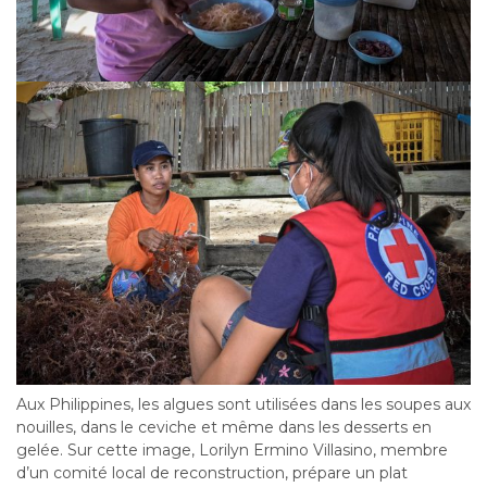
Aux Philippines, les algues sont utilisées dans les soupes aux
nouilles, dans le ceviche et même dans les desserts en
gelée. Sur cette image,
Lorilyn Ermino Villasino,
membre
d
’
un comité local de reconstruction, prépare un plat