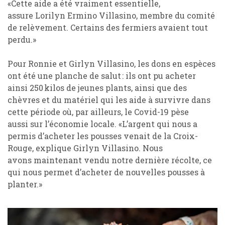
«
Cette aide a été vraiment essentielle,
assure
Lorilyn Ermino Villasino,
membre du comité
de relèvement. Certains des fermiers avaient tout
perdu.»
Pour
Ronnie
et
Girlyn Villasino,
les dons en espèces
ont été un
e planche de
salut : ils ont pu acheter
ainsi 250 kilos de jeunes plants
,
ainsi que des
chèvres et du matériel qui les aide à survivre dans
cette période où
, par ail
l
eurs,
le Covid-19
pèse
aussi
sur l
’
économie locale.
«L
’
argent qui nous a
permis d
’
acheter les pousses venait de
la Croix-
Rouge, explique
Girlyn Villasino
.
N
ous
avons
maintenant vendu notre dernière récolte
, ce
qui nous permet d
’
acheter de nouvelles pousses à
planter.»