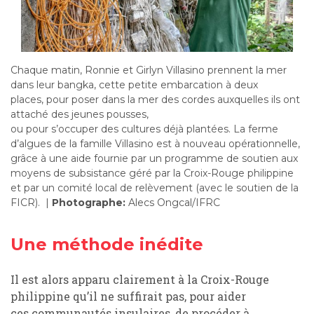
Chaque matin, Ronnie et Girlyn Villasino prennent la mer
dans leur
bangka,
cette
petite embarcation à deux
places,
pour poser
dans la mer
des cordes auxquelles ils ont
attaché des jeunes
pousses
,
ou
pour
s
’
occupe
r
des
cultures
déjà plantées.
La ferme
d
’
algues de la famille Villasino est à nouveau opérationnelle,
grâce à une aide fournie par un programme de soutien aux
moyens de subsistance géré par la Croix-Rouge philippine
et par un comité local de relèvement (avec le soutien de la
FICR)
.
|
Photographe:
Alecs Ongcal/IFRC
Une méthode inédite
Il est alors apparu clairement à
la Croix-Rouge
philippine
qu
’
il ne suffirait pas, pour aider
ces
communautés insulaires
, de procéder à