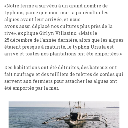
«Notre ferme a survécu à un grand nombre de
typhons, parce que mon mari a
pu récolter
les
algues avant leur arrivée, et nous
avons
aussi
déplacé
nos
cultures
plus près de la
rive», explique
Girlyn
Villasino.
«Mais le
25 décembre de l
’
année dernière, alors que
les
algues
étaient presque
à maturité, le typhon Ursula est
arrivé et
toutes
nos plantations ont été
emportées
.»
Des habitations ont été détruites, des bateaux ont
fait naufrage et
d
es milliers de mètres de cordes
qui
servent aux
fermiers pour attacher les algues ont
été emportés par la mer.