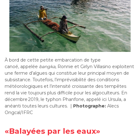
À bord de cette petite embarcation de type
canoé,
appelée
bangka
, Ronnie
et
Girlyn Villasino
exploitent
une ferme d
’
algues qui
constitue
leur principal moyen de
subsistance. Toutefois, l
’
imprévisibilité des conditions
météorologiques et l
’
intensité croissante des tempêtes
rend la vie toujours plus difficile
pour les algoculteurs
. En
décembre 2019, le typhon
Phanfone,
appelé ici Ursula, a
anéanti toutes leurs cultures
.
|
Photographe:
Alecs
Ongcal/IFRC
«
Balayées
par les eaux»