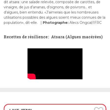
dit
atsara :
une salade
relevée,
composée de carottes, de
vinaigre, de jus d
’
ananas, d
’
oignons, de poivrons… et
d
’
algues, bien entendu. «
J
’
aimerais
que
les nombreuses
utilisations possibles des algues
soient mieux connues de la
population
», dit-elle.
|
Photographe:
Alecs Ongcal/IFRC
Re
cettes de résilience
:
Atsara
(Algues macérées)