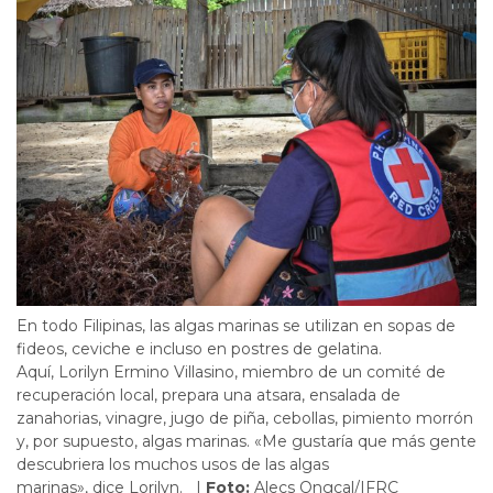
En todo Filipinas, las algas marinas se utilizan en sopas de
fideos, ceviche e incluso en postres de gelatina.
Aquí,
Lorilyn
Ermino
Villasino
, miembro de un comité de
recuperación local, prepara una
atsara
, ensalada de
zanahorias, vinagre, jugo de piña, cebollas, pimiento morrón
y, por supuesto, algas marinas. «Me gustaría que más gente
descubriera los muchos usos de las algas
marinas»,
dice
Lorilyn
.
|
Foto:
Alecs Ongcal/IFRC