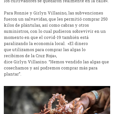
los
cultivadores se quedaron realmente en la calle
«.
Para
Ronnie
y
Girlyn
Villasino
, las subvenciones
fueron un salvavidas, que les permitió comprar 250
kilos de plántulas, así como cabras y otros
suministros
, con lo cual pudieron
sobrevivir en un
momento en que
el c
ovid-19 también está
paralizando la economía local. «El dinero
que
utilizamos
para comprar las algas
lo
recibimos
de la Cruz Roja»,
dice
Girlyn
Villasino
.
“Hemos
vendido las algas que
cosechamos
y así podremos
comprar más para
plantar
”.