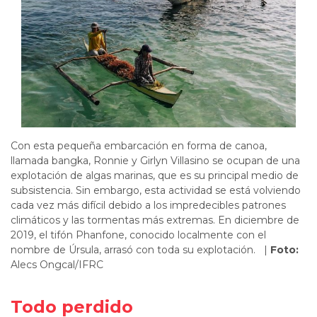
Con esta pequeña embarcación en forma de canoa,
llamada
bangka
,
Ronnie
y
Girlyn
Villasino
se ocupan de una
explotación de algas marinas, que es su principal medio de
subsistencia. Sin embargo,
esta actividad se está volviendo
cada vez más difícil debido a
los impredecibles patrones
climáticos y las tormentas más extremas
.
En diciembre de
2019, el tifón
Phanfone
, conocido localmente
con el
nombre de
Ú
rsula, arrasó con toda su
explotación
.
|
Foto:
Alecs Ongcal/IFRC
Todo perdido