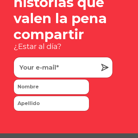
historias que
valen la pena
compartir
¿Estar al día?