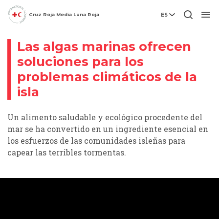
Cruz Roja Media Luna Roja
ES
Videohistoria
Men
Las algas marinas ofrecen
soluciones para los
problemas climáticos de la
isla
Un alimento saludable y ecológico procedente del
mar se ha convertido en un ingrediente esencial en
los esfuerzos de las comunidades isleñas para
capear las terribles tormentas.