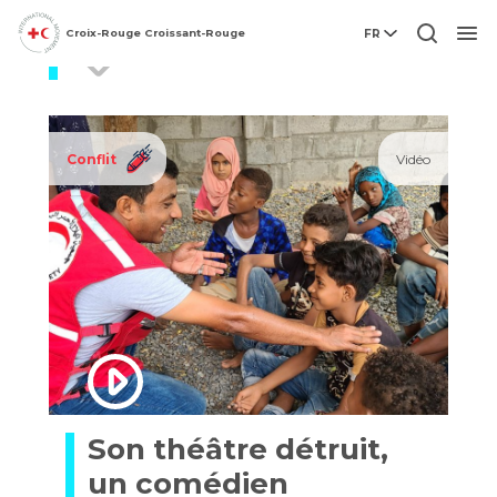
Croix-Rouge Croissant-Rouge
FR
comédien
Men
Conflit
Vidéo
Son théâtre détruit,
un comédien