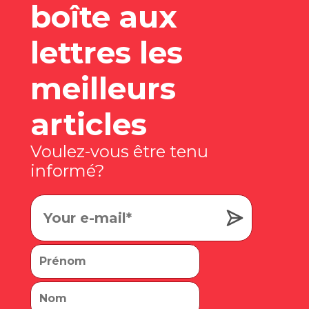
boîte aux
lettres les
meilleurs
articles
Voulez-vous être tenu
informé?