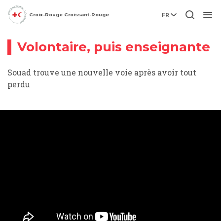
Croix-Rouge Croissant-Rouge
FR
Vidéo
Men
Volontaire, puis enseignante
Souad trouve une nouvelle voie après avoir tout
perdu