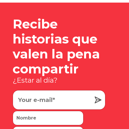
Recibe
historias que
valen la pena
compartir
¿Estar al día?