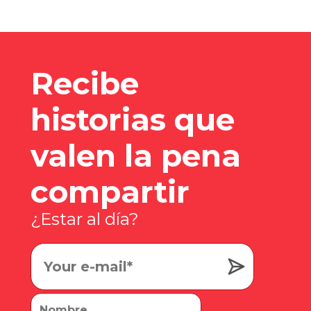
Recibe
historias que
valen la pena
compartir
¿Estar al día?