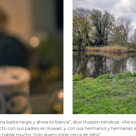
na barba negra y ahora es blanca”, dice Hussein riéndose. «Así 
cto con sus padres en Kuwait, y con sus hermanos y hermanas en
hablar mucho. Solo quiero estar cerca de ellos”.