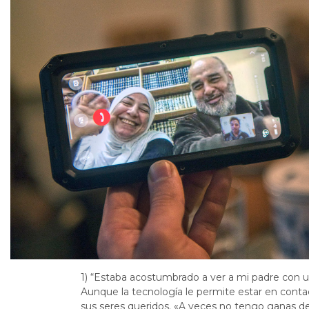
1) “Estaba acostumbrado a ver a mi padre con u
Aunque la tecnología le permite estar en conta
sus seres queridos. «A veces no tengo ganas de 