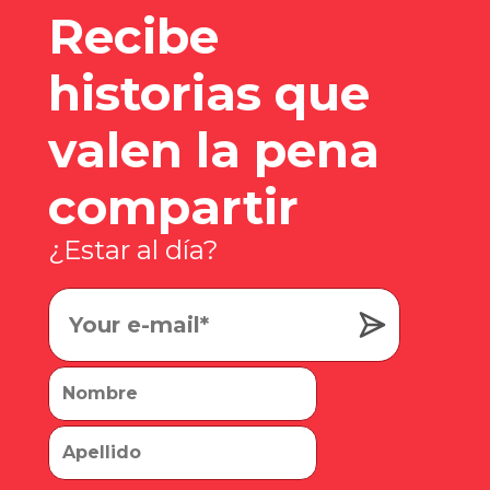
Recibe
historias que
valen la pena
compartir
¿Estar al día?