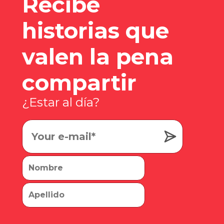
Recibe
historias que
valen la pena
compartir
¿Estar al día?