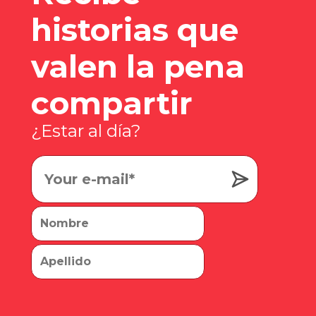
historias que
valen la pena
compartir
¿Estar al día?