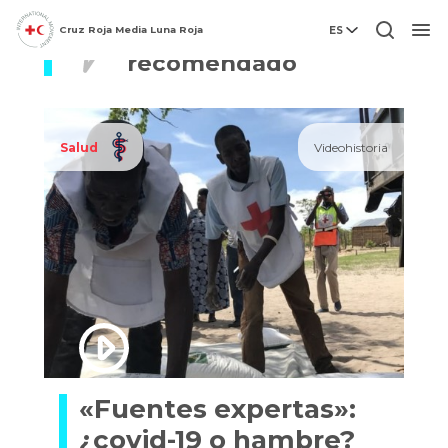
Video más
Cruz Roja Media Luna Roja
ES
Men
recomendado
Salud
Videohistoria
«Fuentes expertas»:
¿covid-19 o hambre?