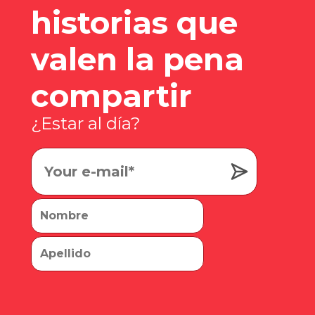
historias que
valen la pena
compartir
¿Estar al día?